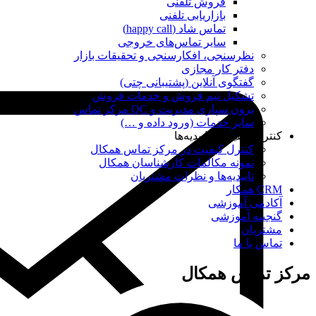
فروش تلفنی
بازاریابی تلفنی
تماس شاد (happy call)
سایر تماس‌های خروجی
نظرسنجی، افکارسنجی و تحقیقات بازار
دفتر کار مجازی
گفتگوی آنلاین (پشتیبانی چتی)
تشکیل تیم فروش و خدمات فروش
برون سپاری مدیریت و QC مرکز تماس
سایر خدمات (ورود داده و …)
کنترل کیفیت و تاییدیه‌ها
کنترل کیفیت در مرکز تماس همکال
نمونه مکالمات کارشناسان همکال
تاییدیه‌ها و نظرات مشتریان
CRM همکار
آکادمی آموزشی
گنجینه آموزشی
مشتریان
تماس با ما
مرکز تماس همکال