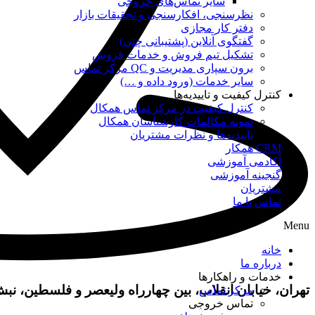
سایر تماس‌های خروجی
نظرسنجی، افکارسنجی و تحقیقات بازار
دفتر کار مجازی
گفتگوی آنلاین (پشتیبانی چتی)
تشکیل تیم فروش و خدمات فروش
برون سپاری مدیریت و QC مرکز تماس
سایر خدمات (ورود داده و …)
کنترل کیفیت و تاییدیه‌ها
کنترل کیفیت در مرکز تماس همکال
نمونه مکالمات کارشناسان همکال
تاییدیه‌ها و نظرات مشتریان
CRM همکار
آکادمی آموزشی
گنجینه آموزشی
مشتریان
تماس با ما
Menu
خانه
درباره ما
خدمات و راهکارها
تهران، خیابان انقلاب، بین چهارراه ولیعصر و فلسطین، نبش خیابان 
مرکز تماس
تماس خروجی