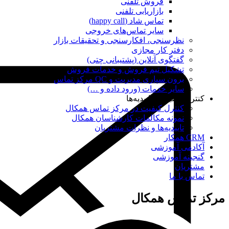
فروش تلفنی
بازاریابی تلفنی
تماس شاد (happy call)
سایر تماس‌های خروجی
نظرسنجی، افکارسنجی و تحقیقات بازار
دفتر کار مجازی
گفتگوی آنلاین (پشتیبانی چتی)
تشکیل تیم فروش و خدمات فروش
برون سپاری مدیریت و QC مرکز تماس
سایر خدمات (ورود داده و …)
کنترل کیفیت و تاییدیه‌ها
کنترل کیفیت در مرکز تماس همکال
نمونه مکالمات کارشناسان همکال
تاییدیه‌ها و نظرات مشتریان
CRM همکار
آکادمی آموزشی
گنجینه آموزشی
مشتریان
تماس با ما
مرکز تماس همکال