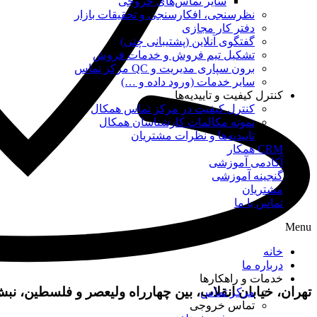
سایر تماس‌های خروجی
نظرسنجی، افکارسنجی و تحقیقات بازار
دفتر کار مجازی
گفتگوی آنلاین (پشتیبانی چتی)
تشکیل تیم فروش و خدمات فروش
برون سپاری مدیریت و QC مرکز تماس
سایر خدمات (ورود داده و …)
کنترل کیفیت و تاییدیه‌ها
کنترل کیفیت در مرکز تماس همکال
نمونه مکالمات کارشناسان همکال
تاییدیه‌ها و نظرات مشتریان
CRM همکار
آکادمی آموزشی
گنجینه آموزشی
مشتریان
تماس با ما
Menu
خانه
درباره ما
خدمات و راهکارها
تهران، خیابان انقلاب، بین چهارراه ولیعصر و فلسطین، نبش خیابان 
مرکز تماس
تماس خروجی