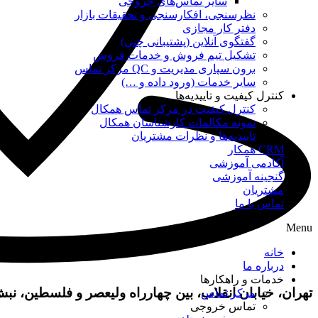
سایر تماس‌های خروجی
نظرسنجی، افکارسنجی و تحقیقات بازار
دفتر کار مجازی
گفتگوی آنلاین (پشتیبانی چتی)
تشکیل تیم فروش و خدمات فروش
برون سپاری مدیریت و QC مرکز تماس
سایر خدمات (ورود داده و …)
کنترل کیفیت و تاییدیه‌ها
کنترل کیفیت در مرکز تماس همکال
نمونه مکالمات کارشناسان همکال
تاییدیه‌ها و نظرات مشتریان
CRM همکار
آکادمی آموزشی
گنجینه آموزشی
مشتریان
تماس با ما
Menu
خانه
درباره ما
خدمات و راهکارها
تهران، خیابان انقلاب، بین چهارراه ولیعصر و فلسطین، نبش خیابان 
مرکز تماس
تماس خروجی