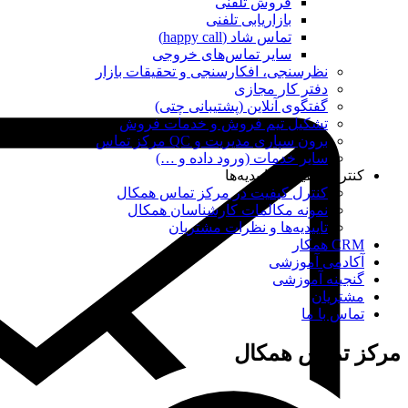
فروش تلفنی
بازاریابی تلفنی
تماس شاد (happy call)
سایر تماس‌های خروجی
نظرسنجی، افکارسنجی و تحقیقات بازار
دفتر کار مجازی
گفتگوی آنلاین (پشتیبانی چتی)
تشکیل تیم فروش و خدمات فروش
برون سپاری مدیریت و QC مرکز تماس
سایر خدمات (ورود داده و …)
کنترل کیفیت و تاییدیه‌ها
کنترل کیفیت در مرکز تماس همکال
نمونه مکالمات کارشناسان همکال
تاییدیه‌ها و نظرات مشتریان
CRM همکار
آکادمی آموزشی
گنجینه آموزشی
مشتریان
تماس با ما
مرکز تماس همکال