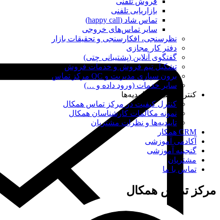
فروش تلفنی
بازاریابی تلفنی
تماس شاد (happy call)
سایر تماس‌های خروجی
نظرسنجی، افکارسنجی و تحقیقات بازار
دفتر کار مجازی
گفتگوی آنلاین (پشتیبانی چتی)
تشکیل تیم فروش و خدمات فروش
برون سپاری مدیریت و QC مرکز تماس
سایر خدمات (ورود داده و …)
کنترل کیفیت و تاییدیه‌ها
کنترل کیفیت در مرکز تماس همکال
نمونه مکالمات کارشناسان همکال
تاییدیه‌ها و نظرات مشتریان
CRM همکار
آکادمی آموزشی
گنجینه آموزشی
مشتریان
تماس با ما
مرکز تماس همکال