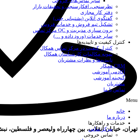
سایر تماس‌های خروجی
نظرسنجی، افکارسنجی و تحقیقات بازار
دفتر کار مجازی
گفتگوی آنلاین (پشتیبانی چتی)
تشکیل تیم فروش و خدمات فروش
برون سپاری مدیریت و QC مرکز تماس
سایر خدمات (ورود داده و …)
کنترل کیفیت و تاییدیه‌ها
کنترل کیفیت در مرکز تماس همکال
نمونه مکالمات کارشناسان همکال
تاییدیه‌ها و نظرات مشتریان
CRM همکار
آکادمی آموزشی
گنجینه آموزشی
مشتریان
تماس با ما
Menu
خانه
درباره ما
خدمات و راهکارها
تهران، خیابان انقلاب، بین چهارراه ولیعصر و فلسطین، نبش خیابان 
مرکز تماس
تماس خروجی