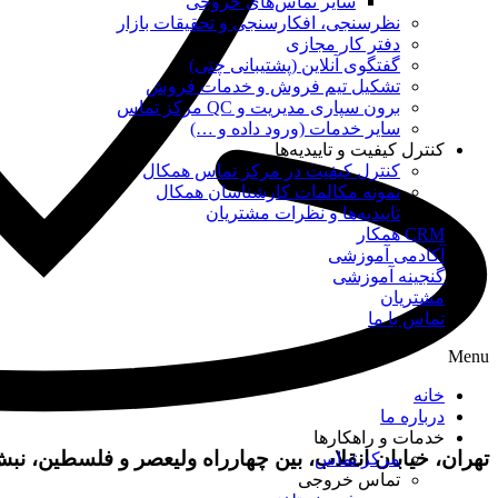
سایر تماس‌های خروجی
نظرسنجی، افکارسنجی و تحقیقات بازار
دفتر کار مجازی
گفتگوی آنلاین (پشتیبانی چتی)
تشکیل تیم فروش و خدمات فروش
برون سپاری مدیریت و QC مرکز تماس
سایر خدمات (ورود داده و …)
کنترل کیفیت و تاییدیه‌ها
کنترل کیفیت در مرکز تماس همکال
نمونه مکالمات کارشناسان همکال
تاییدیه‌ها و نظرات مشتریان
CRM همکار
آکادمی آموزشی
گنجینه آموزشی
مشتریان
تماس با ما
Menu
خانه
درباره ما
خدمات و راهکارها
تهران، خیابان انقلاب، بین چهارراه ولیعصر و فلسطین، نبش خیابان 
مرکز تماس
تماس خروجی