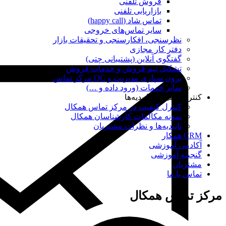
فروش تلفنی
بازاریابی تلفنی
تماس شاد (happy call)
سایر تماس‌های خروجی
نظرسنجی، افکارسنجی و تحقیقات بازار
دفتر کار مجازی
گفتگوی آنلاین (پشتیبانی چتی)
تشکیل تیم فروش و خدمات فروش
برون سپاری مدیریت و QC مرکز تماس
سایر خدمات (ورود داده و …)
کنترل کیفیت و تاییدیه‌ها
کنترل کیفیت در مرکز تماس همکال
نمونه مکالمات کارشناسان همکال
تاییدیه‌ها و نظرات مشتریان
CRM همکار
آکادمی آموزشی
گنجینه آموزشی
مشتریان
تماس با ما
مرکز تماس همکال